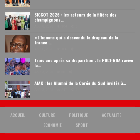
SICCOT 2026 : les acteurs de la filière des
champignons…
Août 6, 2026
104
0
« l’homme qui a descendu le drapeau de la
france …
Août 6, 2026
186
0
Trois ans après sa disparition : le PDCI-RDA ravive
la…
Août 3, 2026
86
0
AIAK : les Alumni de la Corée du Sud invités à…
Août 3, 2026
247
0
ACCUEIL
CULTURE
POLITIQUE
ACTUALITE
ECONOMIE
SPORT