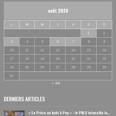
août 2026
L
M
M
J
V
S
D
1
2
3
4
5
6
7
8
9
10
11
12
13
14
15
16
17
18
19
20
21
22
23
24
25
26
27
28
29
30
31
« Juil
DERNIERS ARTICLES
« Le Préso au kohi à Poy » : le PNLS intensifie la…