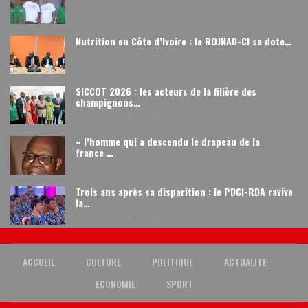
Août 7, 2026
151
0
Nutrition en Côte d’Ivoire : le ROJNAD-CI se dote…
Août 6, 2026
160
0
SICCOT 2026 : les acteurs de la filière des
champignons…
Août 6, 2026
159
0
« l’homme qui a descendu le drapeau de la
france …
Août 6, 2026
241
0
Trois ans après sa disparition : le PDCI-RDA ravive
la…
Août 3, 2026
106
0
ACCUEIL
CULTURE
POLITIQUE
ACTUALITE
ECONOMIE
SPORT