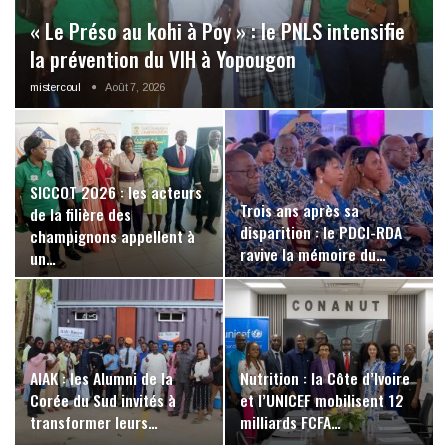
« Le Préso au kohi à Poy » : le PNLS intensifie
la prévention du VIH à Yopougon
mistercoul
Août 7, 2026
SICCOT 2026 : les acteurs
Trois ans après sa
de la filière des
disparition : le PDCI-RDA
champignons appellent à
ravive la mémoire du…
un…
AIAK : les Alumni de la
Nutrition : la Côte d’Ivoire
Corée du Sud invités à
et l’UNICEF mobilisent 12
transformer leurs…
milliards FCFA…