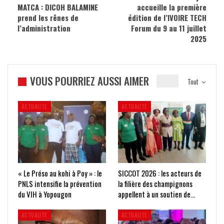
MATCA : DICOH BALAMINE
accueille la première
prend les rênes de
édition de l’IVOIRE TECH
l’administration
Forum du 9 au 11 juillet
2025
VOUS POURRIEZ AUSSI AIMER
Tout
ACTUALITE
ACTUALITE
« Le Préso au kohi à Poy » : le
SICCOT 2026 : les acteurs de
PNLS intensifie la prévention
la filière des champignons
du VIH à Yopougon
appellent à un soutien de…
ACTUALITE
ACTUALITE