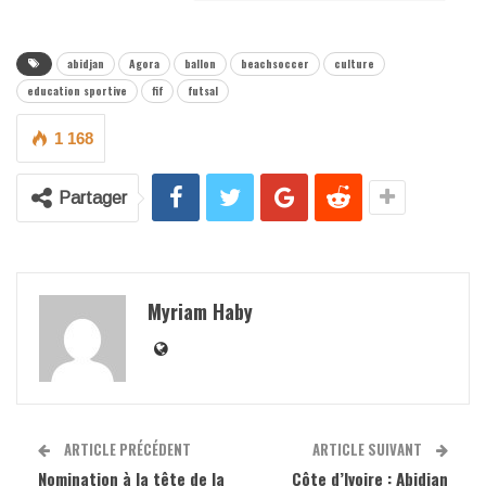
abidjan
Agora
ballon
beachsoccer
culture
education sportive
fif
futsal
1 168
Partager
Myriam Haby
ARTICLE PRÉCÉDENT
ARTICLE SUIVANT
Nomination à la tête de la
Côte d’Ivoire : Abidjan