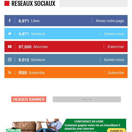
RESEAUX SOCIAUX
8,971
Likes
Aimez notre page
4,871
Suiveurs
Suivez-nous
97,000
Abonnés
S'abonner
9,012
Suiveurs
Suivez-nous
RSS
Subscribe
Subscribe