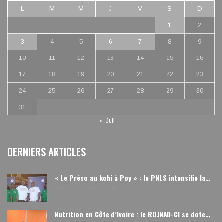
L
M
M
J
V
S
D
1
2
3
4
5
6
7
8
9
10
11
12
13
14
15
16
17
18
19
20
21
22
23
24
25
26
27
28
29
30
31
« Juil
DERNIERS ARTICLES
« Le Préso au kohi à Poy » : le PNLS intensifie la…
Août 7, 2026
160
0
Nutrition en Côte d’Ivoire : le ROJNAD-CI se dote…