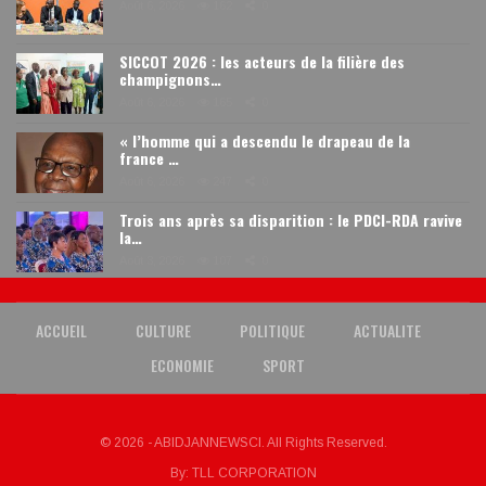
Août 6, 2026
162
0
SICCOT 2026 : les acteurs de la filière des
champignons…
Août 6, 2026
165
0
« l’homme qui a descendu le drapeau de la
france …
Août 6, 2026
247
0
Trois ans après sa disparition : le PDCI-RDA ravive
la…
Août 3, 2026
107
0
ACCUEIL
CULTURE
POLITIQUE
ACTUALITE
ECONOMIE
SPORT
© 2026 - ABIDJANNEWSCI. All Rights Reserved.
By:
TLL CORPORATION