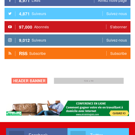
8,971
Likes
Aimez notre page
4,871
Suiveurs
Suivez-nous
97,000
Abonnés
S'abonner
9,012
Suiveurs
Suivez-nous
RSS
Subscribe
Subscribe
Facebook
Twitter