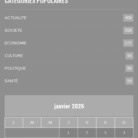
CATEGORIES POPULAIRES
ACTUALITE
408
SOCIETE
358
ECONOMIE
172
CULTURE
94
POLITIQUE
86
SANTÉ
59
janvier 2026
L
M
M
J
V
S
D
1
2
3
4