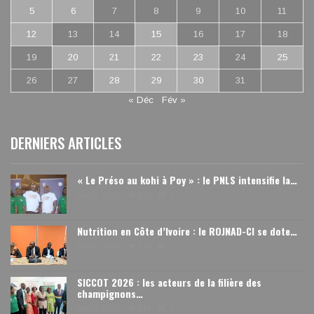
5
6
7
8
9
10
11
12
13
14
15
16
17
18
19
20
21
22
23
24
25
26
27
28
29
30
31
« Déc
Fév »
DERNIERS ARTICLES
« Le Préso au kohi à Poy » : le PNLS intensifie la…
Août 7, 2026
133
0
Nutrition en Côte d’Ivoire : le ROJNAD-CI se dote…
Août 6, 2026
148
0
SICCOT 2026 : les acteurs de la filière des
champignons…
Août 6, 2026
144
0