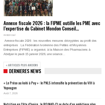
Annexe fiscale 2026 : la FIPME outille les PME avec
l’expertise du Cabinet Mondon Conseil…
mistercoul
Annexe fiscale 2026 : les nouvelles mesures décryptées au profit des
entreprises La Fédération Ivoirienne des Petites et Moyennes
Entreprises (FIPME) a organisé, à la Maison des Pharmaciens à
Abidjan le jeudi 15 janvier 2026, une séance…
ARTICLES PLUS ANCIENS
DERNIERES NEWS
« Le Préso au kohi à Poy » : le PNLS intensifie la prévention du VIH à
Yopougon
Août 7, 2026
Nutrition en Côte d’Ivoire : le ROJNAD-CI se dote d’un ambitieux plan