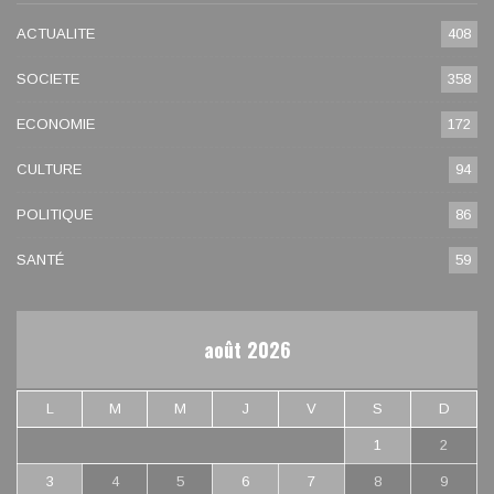
ACTUALITE
408
SOCIETE
358
ECONOMIE
172
CULTURE
94
POLITIQUE
86
SANTÉ
59
août 2026
L
M
M
J
V
S
D
1
2
3
4
5
6
7
8
9