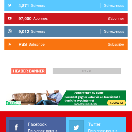
4,871
Suiveurs
Suivez-nous
97,000
Abonnés
S'abonner
9,012
Suiveurs
Suivez-nous
RSS
Subscribe
Subscribe
Facebook
Twitter
Rejoignez nous sur facebook
Rejoignez-nous sur Twitter