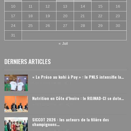
10
11
12
13
14
15
16
17
18
19
20
21
22
23
24
25
26
27
28
29
30
31
« Juil
DERNIERS ARTICLES
« Le Préso au kohi à Poy » : le PNLS intensifie la…
Août 7, 2026
88
0
Nutrition en Côte d’Ivoire : le ROJNAD-CI se dote…
Août 6, 2026
140
0
SICCOT 2026 : les acteurs de la filière des
champignons…
Août 6, 2026
131
0