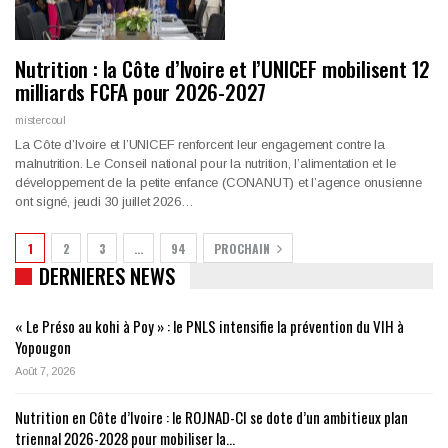
Nutrition : la Côte d’Ivoire et l’UNICEF mobilisent 12
milliards FCFA pour 2026-2027
mistercoul
La Côte d’Ivoire et l’UNICEF renforcent leur engagement contre la
malnutrition. Le Conseil national pour la nutrition, l’alimentation et le
développement de la petite enfance (CONANUT) et l’agence onusienne
ont signé, jeudi 30 juillet 2026…
1
2
3
…
94
PROCHAIN
DERNIERES NEWS
« Le Préso au kohi à Poy » : le PNLS intensifie la prévention du VIH à
Yopougon
Août 7, 2026
Nutrition en Côte d’Ivoire : le ROJNAD-CI se dote d’un ambitieux plan
triennal 2026-2028 pour mobiliser la…