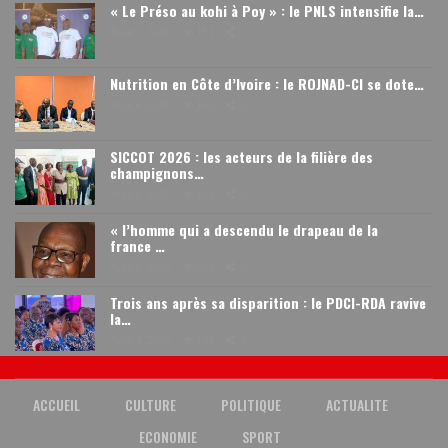
« Le Préso au kohi à Poy » : le PNLS intensifie la…
Août 7, 2026
151
0
Nutrition en Côte d’Ivoire : le ROJNAD-CI se dote…
Août 6, 2026
160
0
SICCOT 2026 : les acteurs de la filière des
champignons…
Août 6, 2026
159
0
« l’homme qui a descendu le drapeau de la
france …
Août 6, 2026
241
0
Trois ans après sa disparition : le PDCI-RDA ravive
la…
Août 3, 2026
106
0
ACCUEIL
CULTURE
POLITIQUE
ACTUALITE
ECONOMIE
SPORT