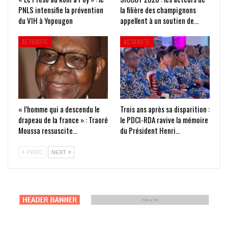
PNLS intensifie la prévention
la filière des champignons
du VIH à Yopougon
appellent à un soutien de…
ACTUALITE
ACTUALITE
« l’homme qui a descendu le
Trois ans après sa disparition :
drapeau de la france » : Traoré
le PDCI-RDA ravive la mémoire
Moussa ressuscite…
du Président Henri…
PRÉC
NEXT