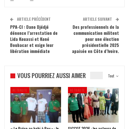
ARTICLE PRÉCÉDENT
ARTICLE SUIVANT
PPA-CI : Dano Djédjé
Des professionnels de la
dénonce l’arrestation de
communication militent
Lida Kouassi et Koné
pour une élection
Boubacar et exige leur
présidentielle 2025
libération immédiate
apaisée en Côte d’Ivoire.
VOUS POURRIEZ AUSSI AIMER
Tout
ACTUALITE
ACTUALITE
« Le Préso au kohi à Poy » : le
SICCOT 2026 : les acteurs de