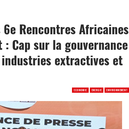
: le ROJNAD-CI se dote d’un ambitieux plan triennal 2026-2028 pour mobiliser la jeunesse
s 6e Rencontres Africaines
 : Cap sur la gouvernance
 industries extractives et
ECONOMIE
ENERGIE
ENVIRONNEMENT