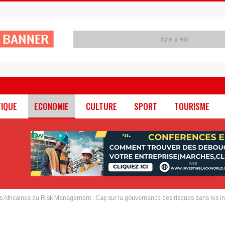
TIQUE
ECONOMIE
CULTURE
SPORT
TOURISME
s Africaines du Risk Management : Cap sur la gouvernance des risques dans les ind