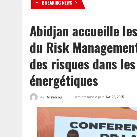
BREAKING NEWS
Nutrition en Côte d’Ivoire 
Abidjan accueille le
du Risk Management
des risques dans les
énergétiques
Dernière mise à jour
Avr 22, 2025
Par
Mistercoul