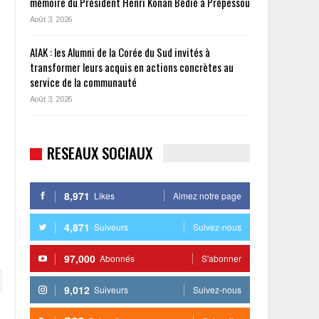
mémoire du Président Henri Konan Bédié à Prépessou
Août 3, 2026
AIAK : les Alumni de la Corée du Sud invités à
transformer leurs acquis en actions concrètes au
service de la communauté
Août 3, 2026
RESEAUX SOCIAUX
8,971
Likes
Aimez notre page
4,871
Suiveurs
Suivez-nous
97,000
Abonnés
S'abonner
9,012
Suiveurs
Suivez-nous