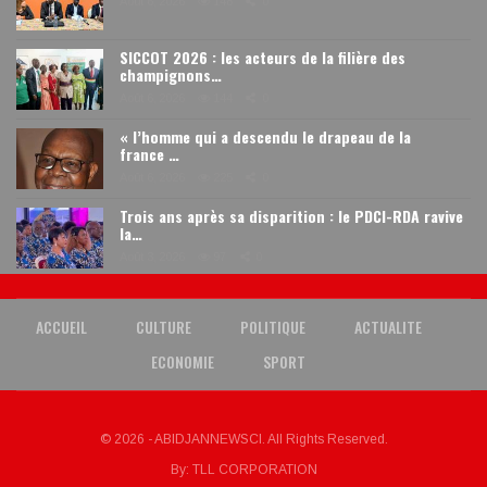
Août 6, 2026
148
0
SICCOT 2026 : les acteurs de la filière des
champignons…
Août 6, 2026
144
0
« l’homme qui a descendu le drapeau de la
france …
Août 6, 2026
225
0
Trois ans après sa disparition : le PDCI-RDA ravive
la…
Août 3, 2026
97
0
ACCUEIL
CULTURE
POLITIQUE
ACTUALITE
ECONOMIE
SPORT
© 2026 - ABIDJANNEWSCI. All Rights Reserved.
By:
TLL CORPORATION