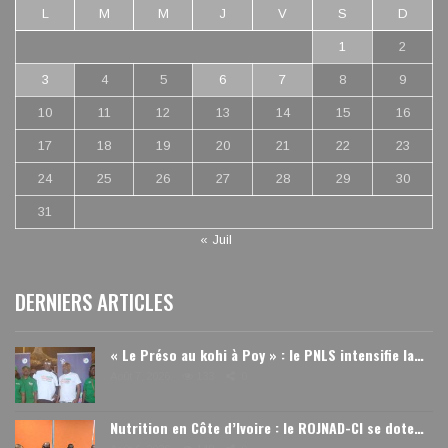
L
M
M
J
V
S
D
1
2
3
4
5
6
7
8
9
10
11
12
13
14
15
16
17
18
19
20
21
22
23
24
25
26
27
28
29
30
31
« Juil
DERNIERS ARTICLES
« Le Préso au kohi à Poy » : le PNLS intensifie la…
Août 7, 2026
133
0
Nutrition en Côte d’Ivoire : le ROJNAD-CI se dote…