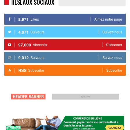
RESEAUX SOCIAUX
8,971
Likes
Aimez notre page
4,871
Suiveurs
Suivez-nous
97,000
Abonnés
S'abonner
9,012
Suiveurs
Suivez-nous
RSS
Subscribe
Subscribe