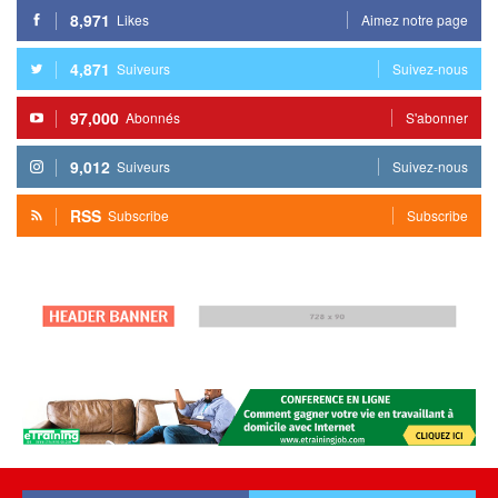
8,971
Likes
Aimez notre page
4,871
Suiveurs
Suivez-nous
97,000
Abonnés
S'abonner
9,012
Suiveurs
Suivez-nous
RSS
Subscribe
Subscribe