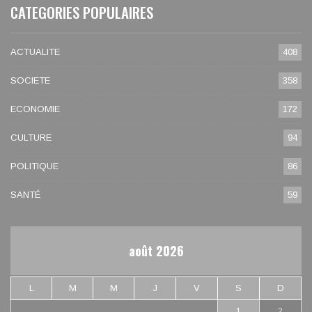
CATEGORIES POPULAIRES
ACTUALITE
408
SOCIETE
358
ECONOMIE
172
CULTURE
94
POLITIQUE
86
SANTÉ
59
août 2026
L
M
M
J
V
S
D
1
2