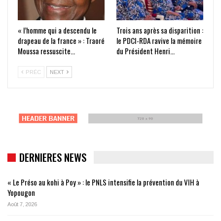
« l’homme qui a descendu le
Trois ans après sa disparition :
drapeau de la france » : Traoré
le PDCI-RDA ravive la mémoire
Moussa ressuscite…
du Président Henri…
PRÉC
NEXT
DERNIERES NEWS
« Le Préso au kohi à Poy » : le PNLS intensifie la prévention du VIH à
Yopougon
Août 7, 2026