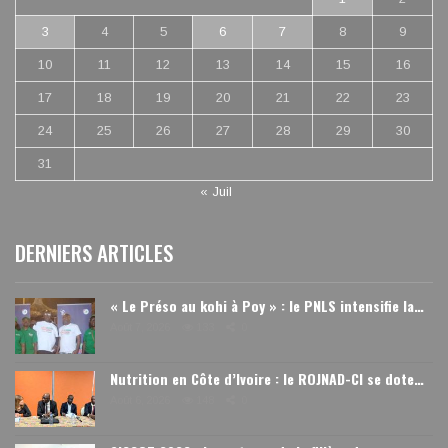
3
4
5
6
7
8
9
10
11
12
13
14
15
16
17
18
19
20
21
22
23
24
25
26
27
28
29
30
31
« Juil
DERNIERS ARTICLES
« Le Préso au kohi à Poy » : le PNLS intensifie la…
Août 7, 2026
133
0
Nutrition en Côte d’Ivoire : le ROJNAD-CI se dote…
Août 6, 2026
148
0