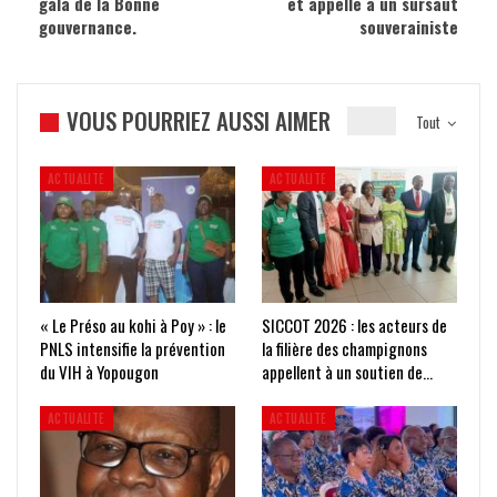
gala de la Bonne
et appelle à un sursaut
gouvernance.
souverainiste
VOUS POURRIEZ AUSSI AIMER
Tout
ACTUALITE
ACTUALITE
« Le Préso au kohi à Poy » : le
SICCOT 2026 : les acteurs de
PNLS intensifie la prévention
la filière des champignons
du VIH à Yopougon
appellent à un soutien de…
ACTUALITE
ACTUALITE