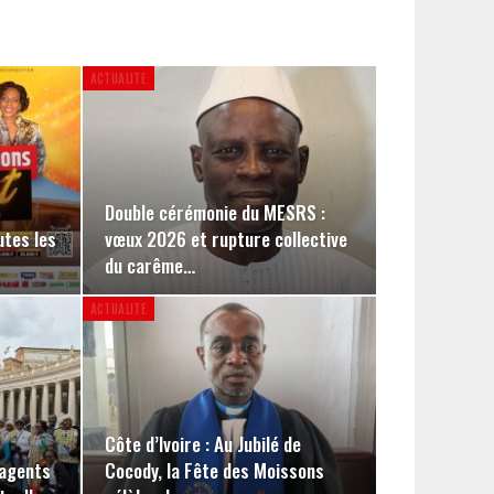
ACTUALITE
Double cérémonie du MESRS :
utes les
vœux 2026 et rupture collective
du carême…
ACTUALITE
Côte d’Ivoire : Au Jubilé de
 agents
Cocody, la Fête des Moissons