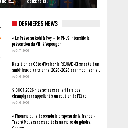
ituelle…
célèbre la…
DERNIERES NEWS
« Le Préso au kohi à Poy » : le PNLS intensifie la
prévention du VIH à Yopougon
Août 7, 2026
Nutrition en Côte d’Ivoire : le ROJNAD-CI se dote d’un
-
ambitieux plan triennal 2026-2028 pour mobiliser la…
Août 6, 2026
SICCOT 2026 : les acteurs de la filière des
champignons appellent à un soutien de l’État
Août 6, 2026
« l’homme qui a descendu le drapeau de la france » :
Traoré Moussa ressuscite la mémoire du général
Gaston…