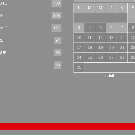
ITE
408
L
M
M
J
V
S
TE
358
1
3
4
5
6
7
8
MIE
172
10
11
12
13
14
1
RE
94
17
18
19
20
21
2
QUE
86
24
25
26
27
28
2
59
31
« Juil