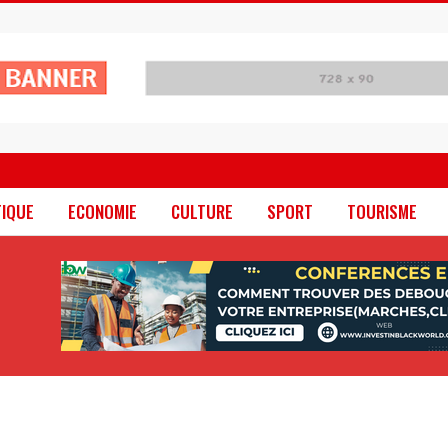
TIQUE
ECONOMIE
CULTURE
SPORT
TOURISME
: le PNLS intensifie la prévention du VIH à Yopougon