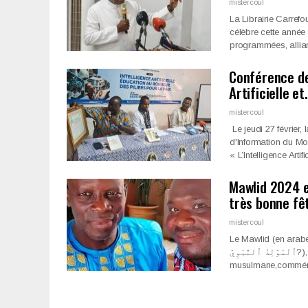
mistercoul
‎La Librairie Carrefo
célèbre cette année
programmées, alliant
Conférence de
Artificielle e
mistercoul
Le jeudi 27 février
d'Information du Mo
« L’Intelligence Arti
Mawlid 2024 e
très bonne fê
mistercoul
Le Mawlid (en arabe : ٱلْمَوّلِدُ?),de son appellation complète al-Mawlid al-nabawi 
ٱلْمَوّلِدُ ٱلنَّبَوِيّ?), littéralement « la naissance du prophète », est une fête
musulmane,commémo