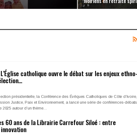
ivoiriens en retraite spir
: L’Église catholique ouvre le débat sur les enjeux ethno
’élection…
lection présidentielle, la Conférence des Évêques Catholiques de Côte d’Ivoire,
sion Justice, Paix et Environnement, a lancé une série de conférences-débats
re 2025 autour d’un thème…
s 60 ans de la Librairie Carrefour Siloé : entre
t innovation