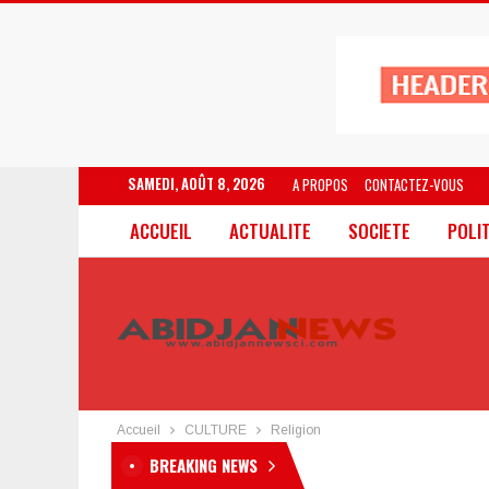
SAMEDI, AOÛT 8, 2026
A PROPOS
CONTACTEZ-VOUS
ACCUEIL
ACTUALITE
SOCIETE
POLI
Accueil
CULTURE
Religion
BREAKING NEWS
« Le Préso au kohi à Poy » 