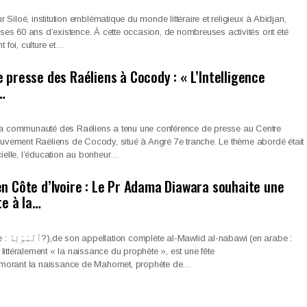
ur Siloé, institution emblématique du monde littéraire et religieux à Abidjan,
 ses 60 ans d’existence. À cette occasion, de nombreuses activités ont été
 foi, culture et…
 presse des Raéliens à Cocody : « L’Intelligence
t…
, la communauté des Raéliens a tenu une conférence de presse au Centre
uvement Raéliens de Cocody, situé à Angré 7e tranche. Le thème abordé était
ficielle, l’éducation au bonheur…
n Côte d’Ivoire : Le Pr Adama Diawara souhaite une
te à la…
(en arabe :
rant la naissance de Mahomet, prophète de…