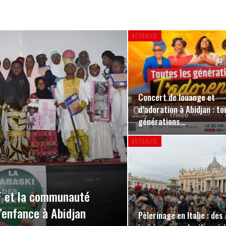
ACTUALITE
Concert de louange et
d’adoration à Abidjan : to
générations…
ACTUALITE
EF et la communauté
’enfance à Abidjan
Pèlerinage en Italie : des