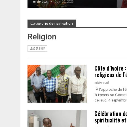
mistercoul
Juin 15, 2026
Catégorie de navigation
Religion
LEADERSHIP
Côte d’Ivoire 
religieux de l
mistercoul
À l’approche de l’é
à travers sa Commis
ce jeudi 4 septemb
Célébration de
spiritualité e