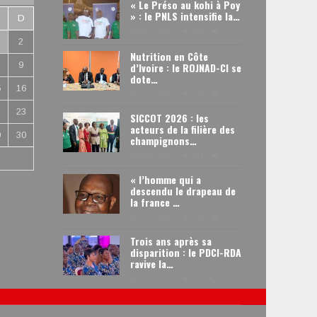
« Le Préso au kohi à Poy
» : le PNLS intensifie la…
D
Août 7, 2026
133
0
2
Nutrition en Côte
9
d’Ivoire : le ROJNAD-CI se
dote…
5
16
Août 6, 2026
148
0
2
23
SICCOT 2026 : les
acteurs de la filière des
9
30
champignons…
Août 6, 2026
144
0
« l’homme qui a
descendu le drapeau de
la france …
Août 6, 2026
225
0
Trois ans après sa
disparition : le PDCI-RDA
ravive la…
Août 3, 2026
97
0