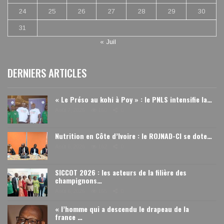
24
25
26
27
28
29
30
31
« Juil
DERNIERS ARTICLES
« Le Préso au kohi à Poy » : le PNLS intensifie la…
Août 7, 2026
160
0
Nutrition en Côte d’Ivoire : le ROJNAD-CI se dote…
Août 6, 2026
162
0
SICCOT 2026 : les acteurs de la filière des
champignons…
Août 6, 2026
165
0
« l’homme qui a descendu le drapeau de la
france …