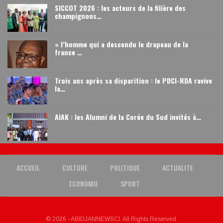
SICCOT 2026 : les acteurs de la filière des
champignons…
Août 6, 2026
75
0
« l’homme qui a descendu le drapeau de la
france …
Août 6, 2026
148
0
Trois ans après sa disparition : le PDCI-RDA ravive
la…
Août 3, 2026
79
0
AIAK : les Alumni de la Corée du Sud invités à…
Août 3, 2026
243
0
ACCUEIL
CULTURE
POLITIQUE
ACTUALITE
ECONOMIE
SPORT
© 2026 - ABIDJANNEWSCI. All Rights Reserved.