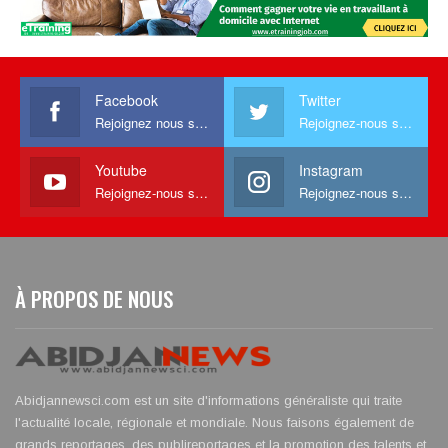
Facebook
Twitter
Rejoignez nous sur facebook
Rejoignez-nous sur Twitter
Youtube
Instagram
Rejoignez-nous sur Youtube
Rejoignez-nous sur Instagram
À PROPOS DE NOUS
Abidjannewsci.com est un site d'informations généraliste qui traite
l'actualité locale, régionale et mondiale. Nous faisons également de
grands reportages, des publireportages et la promotion des talents et