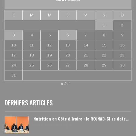
L
M
M
J
V
S
D
1
2
3
4
5
6
7
8
9
10
11
12
13
14
15
16
17
18
19
20
21
22
23
24
25
26
27
28
29
30
31
« Juil
DERNIERS ARTICLES
Nutrition en Côte d’Ivoire : le ROJNAD-CI se dote…
Août 6, 2026
0
0