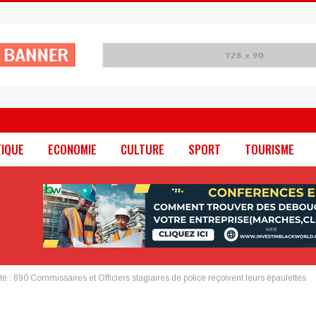
TIQUE
ECONOMIE
CULTURE
SPORT
TOURISME
té : 890 Commissaires et Officiers stagiaires de police reçoivent leurs épaulettes