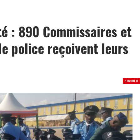
: le PNLS intensifie la prévention du VIH à Yopougon
té : 890 Commissaires et
de police reçoivent leurs
SÉCURITÉ