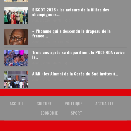
SICCOT 2026 : les acteurs de la filière des
champignons…
Août 6, 2026
75
0
« l’homme qui a descendu le drapeau de la
france …
Août 6, 2026
148
0
Trois ans après sa disparition : le PDCI-RDA ravive
la…
Août 3, 2026
79
0
AIAK : les Alumni de la Corée du Sud invités à…
Août 3, 2026
243
0
ACCUEIL
CULTURE
POLITIQUE
ACTUALITE
ECONOMIE
SPORT