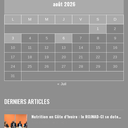
août 2026
L
M
M
J
V
S
D
1
2
3
4
5
6
7
8
9
10
11
12
13
14
15
16
17
18
19
20
21
22
23
24
25
26
27
28
29
30
31
« Juil
DERNIERS ARTICLES
Nutrition en Côte d’Ivoire : le ROJNAD-CI se dote…
Août 6, 2026
0
0