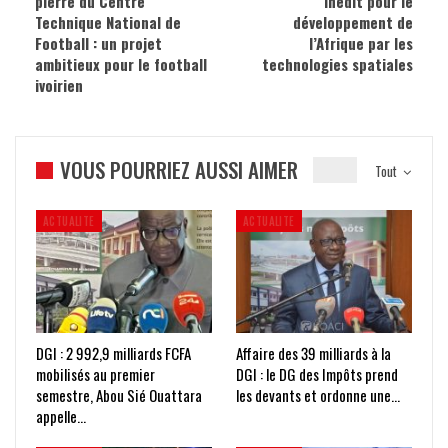
pierre du Centre
inédit pour le
Technique National de
développement de
Football : un projet
l’Afrique par les
ambitieux pour le football
technologies spatiales
ivoirien
VOUS POURRIEZ AUSSI AIMER
Tout
ACTUALITE
ACTUALITE
DGI : 2 992,9 milliards FCFA
Affaire des 39 milliards à la
mobilisés au premier
DGI : le DG des Impôts prend
semestre, Abou Sié Ouattara
les devants et ordonne une…
appelle…