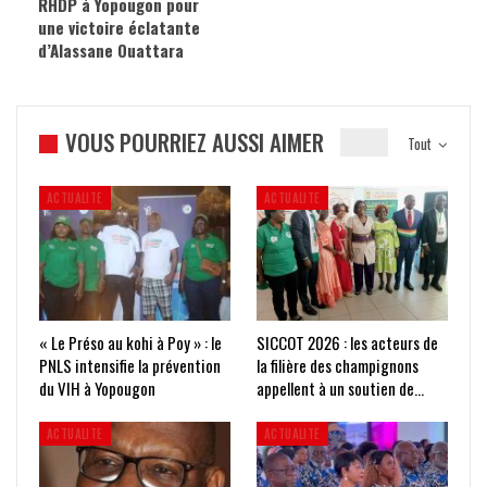
RHDP à Yopougon pour
une victoire éclatante
d’Alassane Ouattara
VOUS POURRIEZ AUSSI AIMER
Tout
ACTUALITE
ACTUALITE
« Le Préso au kohi à Poy » : le
SICCOT 2026 : les acteurs de
PNLS intensifie la prévention
la filière des champignons
du VIH à Yopougon
appellent à un soutien de…
ACTUALITE
ACTUALITE