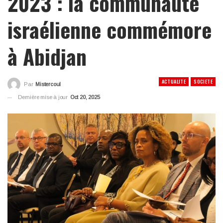
2023 : la communauté
israélienne commémore
à Abidjan
ACTUALITE
SOCIETE
Par
Mistercoul
Dernière mise à jour
Oct 20, 2025