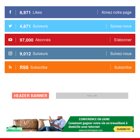
8,971
Likes
Aimez notre page
4,871
Suiveurs
Suivez-nous
97,000
Abonnés
S'abonner
9,012
Suiveurs
Suivez-nous
RSS
Subscribe
Subscribe