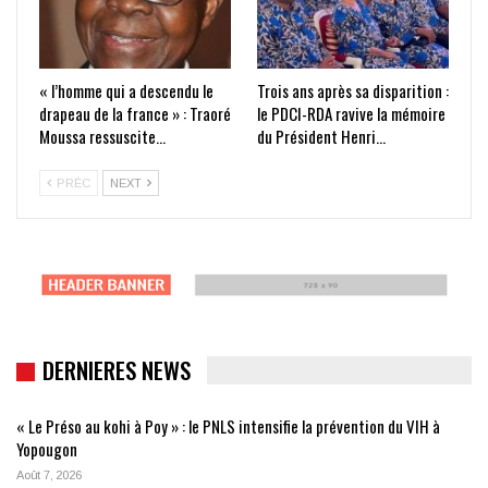
« l’homme qui a descendu le
Trois ans après sa disparition :
drapeau de la france » : Traoré
le PDCI-RDA ravive la mémoire
Moussa ressuscite…
du Président Henri…
PRÉC
NEXT
DERNIERES NEWS
« Le Préso au kohi à Poy » : le PNLS intensifie la prévention du VIH à
Yopougon
Août 7, 2026