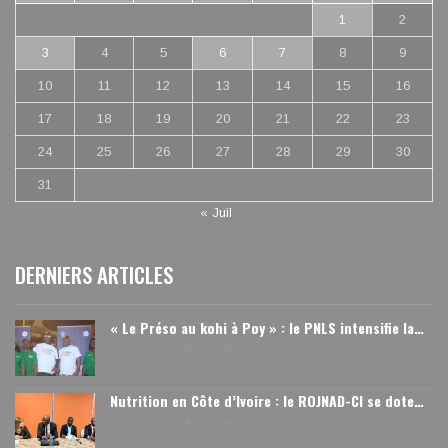
1
2
3
4
5
6
7
8
9
10
11
12
13
14
15
16
17
18
19
20
21
22
23
24
25
26
27
28
29
30
31
« Juil
DERNIERS ARTICLES
« Le Préso au kohi à Poy » : le PNLS intensifie la…
Août 7, 2026
88
0
Nutrition en Côte d’Ivoire : le ROJNAD-CI se dote…
Août 6, 2026
140
0