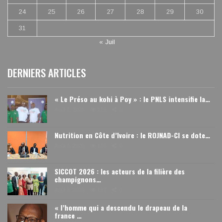
24
25
26
27
28
29
30
31
« Juil
DERNIERS ARTICLES
« Le Préso au kohi à Poy » : le PNLS intensifie la…
Août 7, 2026
179
0
Nutrition en Côte d’Ivoire : le ROJNAD-CI se dote…
Août 6, 2026
176
0
SICCOT 2026 : les acteurs de la filière des
champignons…
Août 6, 2026
193
0
« l’homme qui a descendu le drapeau de la
france …