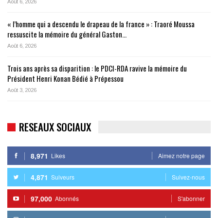
Août 6, 2026
« l’homme qui a descendu le drapeau de la france » : Traoré Moussa
ressuscite la mémoire du général Gaston…
Août 6, 2026
Trois ans après sa disparition : le PDCI-RDA ravive la mémoire du
Président Henri Konan Bédié à Prépessou
Août 3, 2026
RESEAUX SOCIAUX
8,971
Likes
Aimez notre page
4,871
Suiveurs
Suivez-nous
97,000
Abonnés
S'abonner