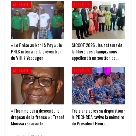
ACTUALITE
ACTUALITE
« Le Préso au kohi à Poy » : le
SICCOT 2026 : les acteurs de
PNLS intensifie la prévention
la filière des champignons
du VIH à Yopougon
appellent à un soutien de…
ACTUALITE
ACTUALITE
« l’homme qui a descendu le
Trois ans après sa disparition :
drapeau de la france » : Traoré
le PDCI-RDA ravive la mémoire
Moussa ressuscite…
du Président Henri…