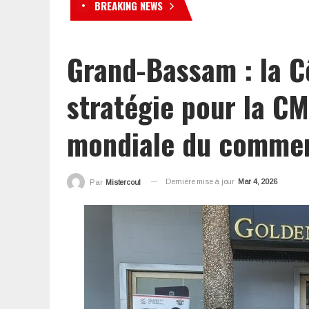
BREAKING NEWS
Nutrition en Côte d’Ivoire 
Grand-Bassam : la Cô
stratégie pour la CM
mondiale du comme
Dernière mise à jour
Mar 4, 2026
Par
Mistercoul