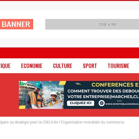
TIQUE
ECONOMIE
CULTURE
SPORT
TOURISME
répare sa stratégie pour la CM14 de l’Organisation mondiale du commerce