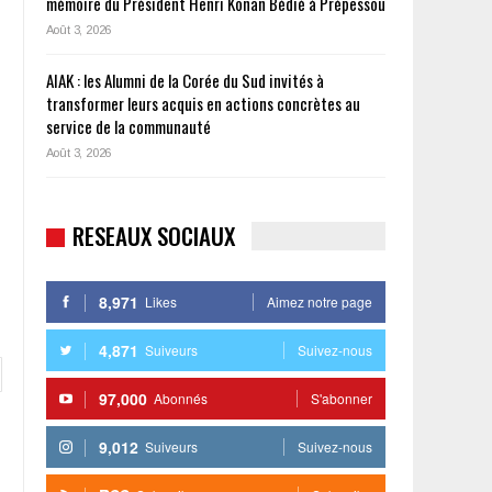
mémoire du Président Henri Konan Bédié à Prépessou
Août 3, 2026
AIAK : les Alumni de la Corée du Sud invités à
transformer leurs acquis en actions concrètes au
service de la communauté
Août 3, 2026
RESEAUX SOCIAUX
8,971
Likes
Aimez notre page
4,871
Suiveurs
Suivez-nous
97,000
Abonnés
S'abonner
9,012
Suiveurs
Suivez-nous