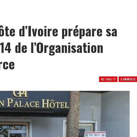
: le ROJNAD-CI se dote d’un ambitieux plan triennal 2026-2028 pour mobiliser la jeunesse
te d’Ivoire prépare sa
14 de l’Organisation
rce
ACTUALITE
COMMERCE