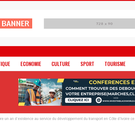
TIQUE
ECONOMIE
CULTURE
SPORT
TOURISME
bre un an d’existence au service du développement du transport en Côte d’Ivoire 