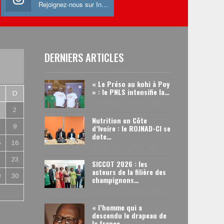
Rejoignez-nous sur Instagram
DERNIERS ARTICLES
« Le Préso au kohi à Poy
» : le PNLS intensifie la…
D
Août 7, 2026
140
0
2
Nutrition en Côte
9
d’Ivoire : le ROJNAD-CI se
dote…
5
16
Août 6, 2026
153
0
2
23
SICCOT 2026 : les
acteurs de la filière des
9
30
champignons…
Août 6, 2026
155
0
« l’homme qui a
descendu le drapeau de
la france …