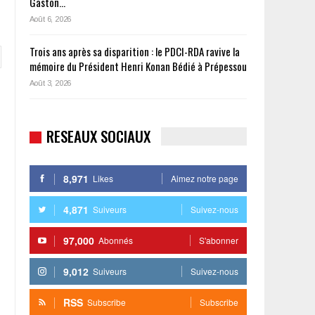
Gaston…
Août 6, 2026
Trois ans après sa disparition : le PDCI-RDA ravive la
mémoire du Président Henri Konan Bédié à Prépessou
Août 3, 2026
RESEAUX SOCIAUX
8,971
Likes
Aimez notre page
4,871
Suiveurs
Suivez-nous
97,000
Abonnés
S'abonner
9,012
Suiveurs
Suivez-nous
RSS
Subscribe
Subscribe