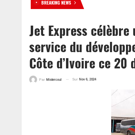
BREAKING NEWS
« Le Préso au kohi à Poy » 
Jet Express célèbre 
service du développ
Côte d’Ivoire ce 20
Sur
Nov 6, 2024
Par
Mistercoul