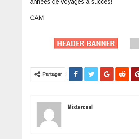
années de voyages à succès!
CAM
Partager
Mistercoul