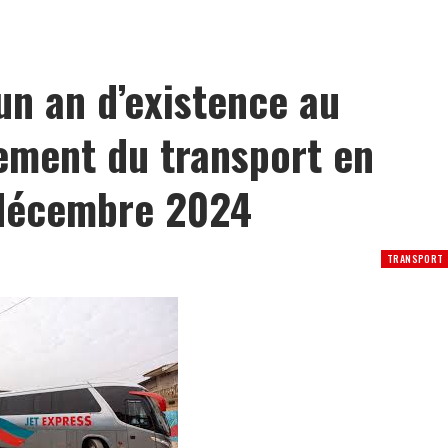
: le PNLS intensifie la prévention du VIH à Yopougon
un an d’existence au
ement du transport en
 décembre 2024
TRANSPORT