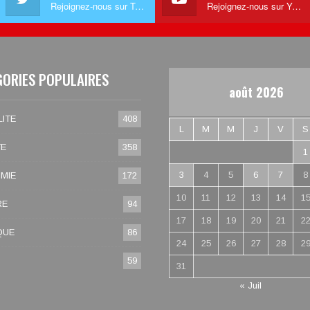
Rejoignez-nous sur Twitter
Rejoignez-nous sur Youtube
GORIES POPULAIRES
août 2026
ITE
408
L
M
M
J
V
S
TE
358
1
3
4
5
6
7
8
MIE
172
10
11
12
13
14
1
RE
94
17
18
19
20
21
2
QUE
86
24
25
26
27
28
2
59
31
« Juil