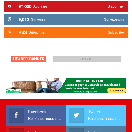
97,000
Abonnés
S'abonner
9,012
Suiveurs
Suivez-nous
RSS
Subscribe
Subscribe
Facebook
Twitter
Rejoignez nous sur facebook
Rejoignez-nous sur Twitter