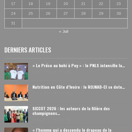
17
18
19
20
21
22
23
24
25
26
27
28
29
30
31
« Juil
DERNIERS ARTICLES
« Le Préso au kohi à Poy » : le PNLS intensifie la…
Août 7, 2026
151
0
Nutrition en Côte d’Ivoire : le ROJNAD-CI se dote…
Août 6, 2026
160
0
SICCOT 2026 : les acteurs de la filière des
champignons…
Août 6, 2026
159
0
« l’homme qui a descendu le drapeau de la