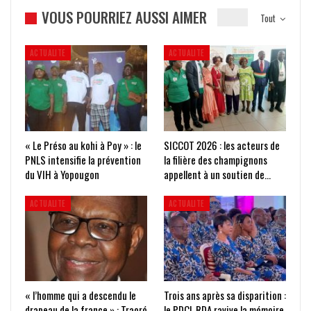
VOUS POURRIEZ AUSSI AIMER
Tout
ACTUALITE
ACTUALITE
« Le Préso au kohi à Poy » : le
SICCOT 2026 : les acteurs de
PNLS intensifie la prévention
la filière des champignons
du VIH à Yopougon
appellent à un soutien de…
ACTUALITE
ACTUALITE
« l’homme qui a descendu le
Trois ans après sa disparition :
drapeau de la france » : Traoré
le PDCI-RDA ravive la mémoire