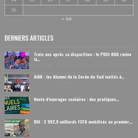
31
« Juil
DERNIERS ARTICLES
Trois ans après sa disparition : le PDCI-RDA ravive
la…
Août 3, 2026
76
0
AIAK : les Alumni de la Corée du Sud invités à…
Août 3, 2026
236
0
Vente d’ouvrages scolaires : des pratiques…
Août 1, 2026
155
0
DGI : 2 992,9 milliards FCFA mobilisés au premier…
Juil 31, 2026
249
0