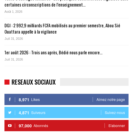
certaines circonscriptions de l’enseignement…
Août 1, 2026
DGI : 2 992,9 milliards FCFA mobilisés au premier semestre, Abou Sié
Ouattara appelle à la vigilance
Juil 31, 2026
1er août 2026 : Trois ans après, Bédié nous parle encore…
Juil 31, 2026
RESEAUX SOCIAUX
8,971
Likes
Aimez notre page
4,871
Suiveurs
Suivez-nous
97,000
Abonnés
S'abonner