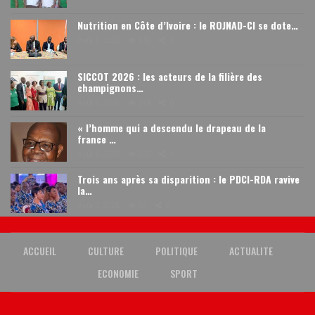
Nutrition en Côte d’Ivoire : le ROJNAD-CI se dote…
Août 6, 2026
148
0
SICCOT 2026 : les acteurs de la filière des
champignons…
Août 6, 2026
144
0
« l’homme qui a descendu le drapeau de la
france …
Août 6, 2026
225
0
Trois ans après sa disparition : le PDCI-RDA ravive
la…
Août 3, 2026
97
0
ACCUEIL
CULTURE
POLITIQUE
ACTUALITE
ECONOMIE
SPORT