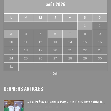
août 2026
L
M
M
J
V
S
D
1
2
3
4
5
6
7
8
9
10
11
12
13
14
15
16
17
18
19
20
21
22
23
24
25
26
27
28
29
30
31
« Juil
DERNIERS ARTICLES
« Le Préso au kohi à Poy » : le PNLS intensifie la…
Août 7, 2026
133
0