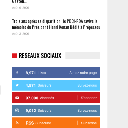
Gaston…
Août 6, 2026
Trois ans après sa disparition : le PDCI-RDA ravive la
mémoire du Président Henri Konan Bédié à Prépessou
Août 3, 2026
RESEAUX SOCIAUX
8,971
Likes
Aimez notre page
4,871
Suiveurs
Suivez-nous
97,000
Abonnés
S'abonner
9,012
Suiveurs
Suivez-nous
RSS
Subscribe
Subscribe