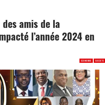
: le PNLS intensifie la prévention du VIH à Yopougon
 des amis de la
impacté l’année 2024 en
ECONOMIE
SOCIETE