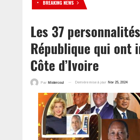
BREAKING NEWS
« Le Préso au kohi à Poy » 
Les 37 personnalités
République qui ont 
Côte d’Ivoire
Dernière mise à jour
Nov 25, 2024
Par
Mistercoul