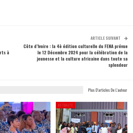
ARTICLE SUIVANT
Côte d’Ivoire : la 4è édition culturelle du FENA prévue
rts à
le 12 Décembre 2024 pour la célébration de la
jeunesse et la culture africaine dans toute sa
splendeur
Plus D'articles De L'auteur
ACTUALITE