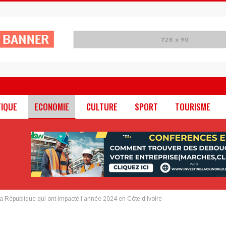
TIQUE
ECONOMIE
CULTURE
SPORT
TOURISME
a République qui ont impacté l’année 2024 en Côte d’Ivoire