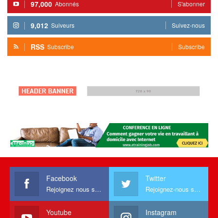
97,000
Abonnés
S'abonner
9,012
Suiveurs
Suivez-nous
RSS
Subscribe
Subscribe
Facebook
Twitter
Rejoignez nous sur facebook
Rejoignez-nous sur Twitter
Youtube
Instagram