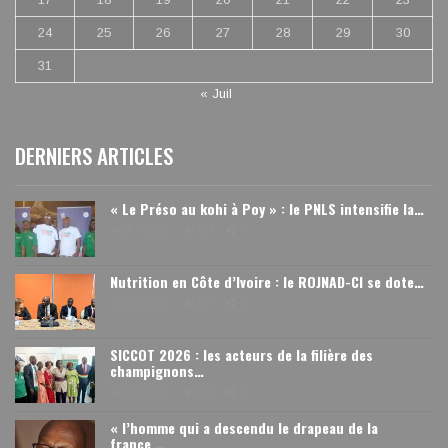
24
25
26
27
28
29
30
31
« Juil
DERNIERS ARTICLES
« Le Préso au kohi à Poy » : le PNLS intensifie la…
Août 7, 2026
163
0
Nutrition en Côte d’Ivoire : le ROJNAD-CI se dote…
Août 6, 2026
169
0
SICCOT 2026 : les acteurs de la filière des
champignons…
Août 6, 2026
182
0
« l’homme qui a descendu le drapeau de la
france …