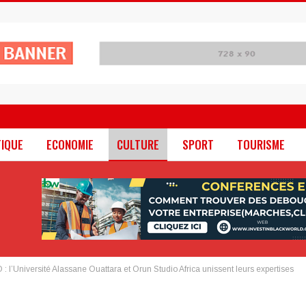
TIQUE
ECONOMIE
CULTURE
SPORT
TOURISME
 l’Université Alassane Ouattara et Orun Studio Africa unissent leurs expertises