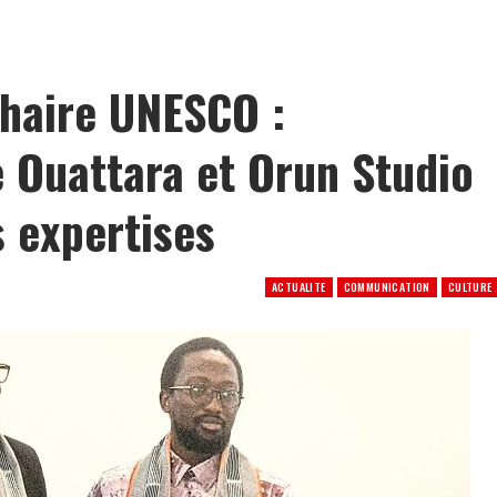
: le PNLS intensifie la prévention du VIH à Yopougon
Chaire UNESCO :
e Ouattara et Orun Studio
s expertises
ACTUALITE
COMMUNICATION
CULTURE