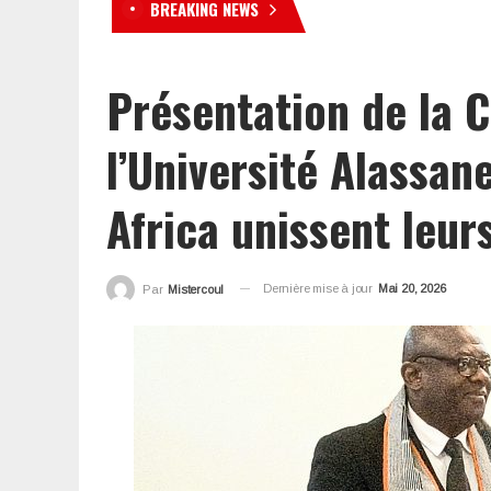
BREAKING NEWS
« Le Préso au kohi à Poy » 
Présentation de la 
l’Université Alassan
Africa unissent leur
Dernière mise à jour
Mai 20, 2026
Par
Mistercoul