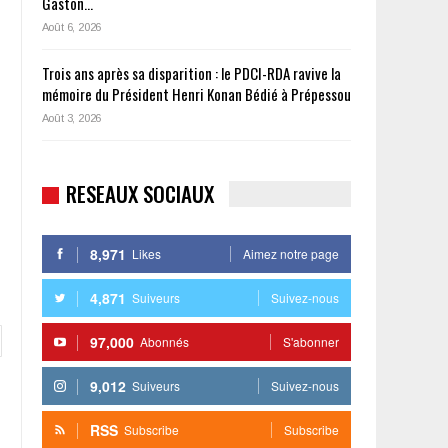
Gaston…
Août 6, 2026
Trois ans après sa disparition : le PDCI-RDA ravive la
mémoire du Président Henri Konan Bédié à Prépessou
Août 3, 2026
RESEAUX SOCIAUX
8,971
Likes
Aimez notre page
4,871
Suiveurs
Suivez-nous
97,000
Abonnés
S'abonner
9,012
Suiveurs
Suivez-nous
RSS
Subscribe
Subscribe