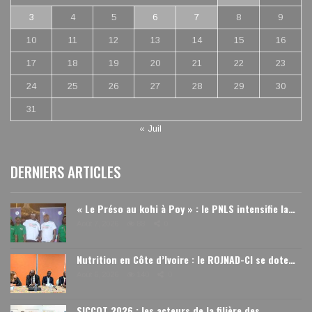
3
4
5
6
7
8
9
10
11
12
13
14
15
16
17
18
19
20
21
22
23
24
25
26
27
28
29
30
31
« Juil
DERNIERS ARTICLES
« Le Préso au kohi à Poy » : le PNLS intensifie la…
Août 7, 2026
88
0
Nutrition en Côte d’Ivoire : le ROJNAD-CI se dote…
Août 6, 2026
140
0
SICCOT 2026 : les acteurs de la filière des