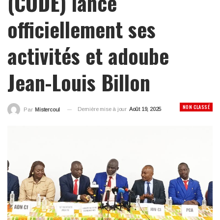
(CODE) lance
officiellement ses
activités et adoube
Jean-Louis Billon
NON CLASSÉ
Dernière mise à jour
Août 19, 2025
Par
Mistercoul