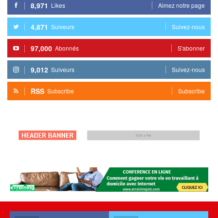
8,971
Likes
Aimez notre page
4,871
Suiveurs
Suivez-nous
97,000
Abonnés
S'abonner
9,012
Suiveurs
Suivez-nous
RSS
Subscribe
Subscribe