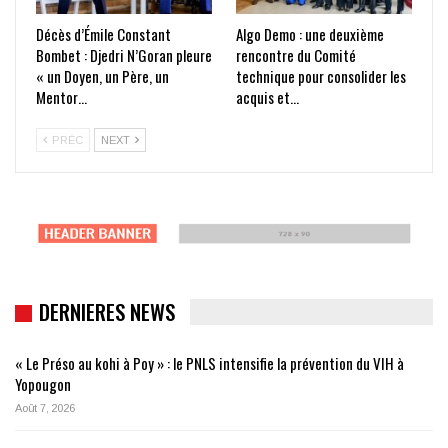
Décès d’Émile Constant
Algo Demo : une deuxième
Bombet : Djedri N’Goran pleure
rencontre du Comité
« un Doyen, un Père, un
technique pour consolider les
Mentor…
acquis et…
PRÉC
NEXT
DERNIERES NEWS
« Le Préso au kohi à Poy » : le PNLS intensifie la prévention du VIH à
Yopougon
Août 7, 2026