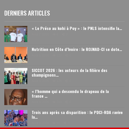
DERNIERS ARTICLES
« Le Préso au kohi à Poy » : le PNLS intensifie la…
Août 7, 2026
4
0
Nutrition en Côte d’Ivoire : le ROJNAD-CI se dote…
Août 6, 2026
139
0
SICCOT 2026 : les acteurs de la filière des
champignons…
Août 6, 2026
129
0
« l’homme qui a descendu le drapeau de la
france …
Août 6, 2026
210
0
Trois ans après sa disparition : le PDCI-RDA ravive
la…
Août 3, 2026
93
0