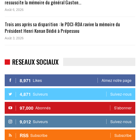
ressuscite la mémoire du général Gaston…
Août 6, 2026
Trois ans après sa disparition : le PDCI-RDA ravive la mémoire du
Président Henri Konan Bédié à Prépessou
Août 3, 2026
RESEAUX SOCIAUX
8,971
Likes
Aimez notre page
4,871
Suiveurs
Suivez-nous
97,000
Abonnés
S'abonner
9,012
Suiveurs
Suivez-nous
RSS
Subscribe
Subscribe