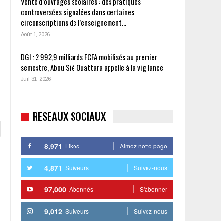
Vente d’ouvrages scolaires : des pratiques
controversées signalées dans certaines
circonscriptions de l’enseignement…
Août 1, 2026
DGI : 2 992,9 milliards FCFA mobilisés au premier
semestre, Abou Sié Ouattara appelle à la vigilance
Juil 31, 2026
RESEAUX SOCIAUX
8,971
Likes
Aimez notre page
4,871
Suiveurs
Suivez-nous
97,000
Abonnés
S'abonner
9,012
Suiveurs
Suivez-nous