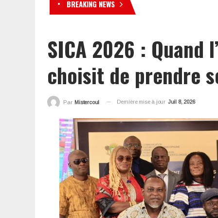
BREAKING NEWS
« l’homme qui a descendu 
SICA 2026 : Quand l’
choisit de prendre s
Dernière mise à jour
Juil 8, 2026
Par
Mistercoul