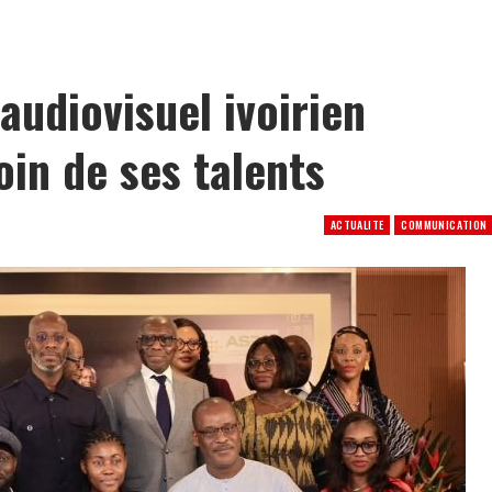
le drapeau de la france » : Traoré Moussa ressuscite la mémoire du général Gaston Oua
audiovisuel ivoirien
oin de ses talents
ACTUALITE
COMMUNICATION