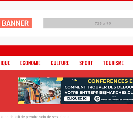
TIQUE
ECONOMIE
CULTURE
SPORT
TOURISME
irien choisit de prendre soin de ses talents