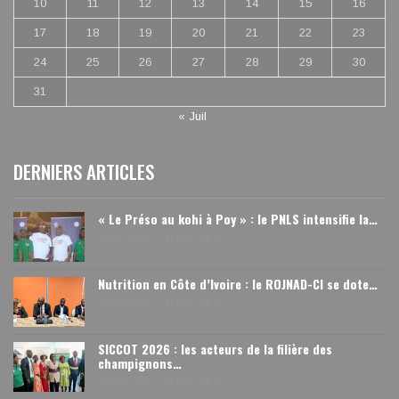
10
11
12
13
14
15
16
17
18
19
20
21
22
23
24
25
26
27
28
29
30
31
« Juil
DERNIERS ARTICLES
« Le Préso au kohi à Poy » : le PNLS intensifie la…
Août 7, 2026
160
0
Nutrition en Côte d’Ivoire : le ROJNAD-CI se dote…
Août 6, 2026
162
0
SICCOT 2026 : les acteurs de la filière des
champignons…
Août 6, 2026
165
0