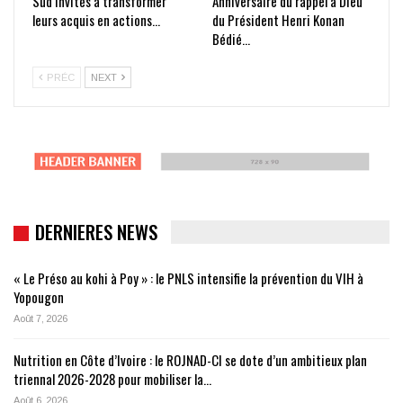
Sud invités à transformer
Anniversaire du rappel à Dieu
leurs acquis en actions…
du Président Henri Konan
Bédié…
PRÉC
NEXT
DERNIERES NEWS
« Le Préso au kohi à Poy » : le PNLS intensifie la prévention du VIH à
Yopougon
Août 7, 2026
Nutrition en Côte d’Ivoire : le ROJNAD-CI se dote d’un ambitieux plan
triennal 2026-2028 pour mobiliser la…
Août 6, 2026