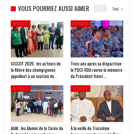
VOUS POURRIEZ AUSSI AIMER
Tout
ACTUALITE
ACTUALITE
SICCOT 2026 : les acteurs de
Trois ans après sa disparition :
la filière des champignons
le PDCI-RDA ravive la mémoire
appellent à un soutien de…
du Président Henri…
ACTUALITE
ACTUALITE
AIAK : les Alumni de la Corée du
À la veille du Troisième