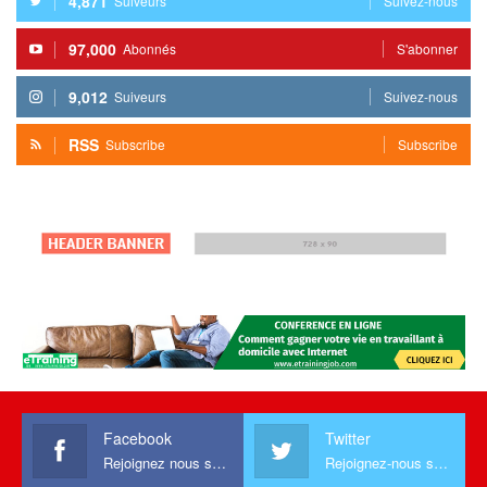
4,871
Suiveurs
Suivez-nous
97,000
Abonnés
S'abonner
9,012
Suiveurs
Suivez-nous
RSS
Subscribe
Subscribe
Facebook
Twitter
Rejoignez nous sur facebook
Rejoignez-nous sur Twitter