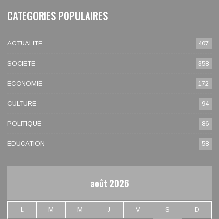
CATEGORIES POPULAIRES
ACTUALITE
407
SOCIETE
358
ECONOMIE
172
CULTURE
94
POLITIQUE
86
EDUCATION
58
août 2026
L
M
M
J
V
S
D