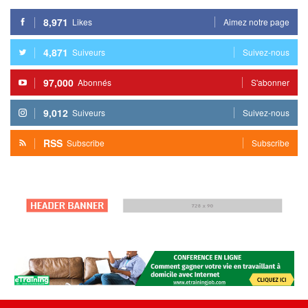
8,971
Likes
Aimez notre page
4,871
Suiveurs
Suivez-nous
97,000
Abonnés
S'abonner
9,012
Suiveurs
Suivez-nous
RSS
Subscribe
Subscribe