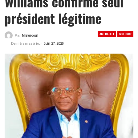
Williams confirmé seul
président légitime
ACTUALITE
CULTURE
Par
Mistercoul
Dernière mise à jour
Juin 27, 2026