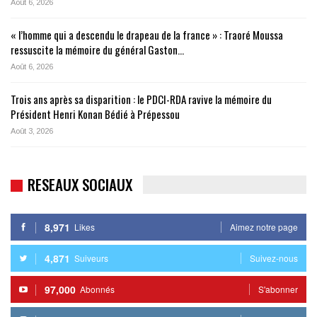
Août 6, 2026
« l’homme qui a descendu le drapeau de la france » : Traoré Moussa
ressuscite la mémoire du général Gaston…
Août 6, 2026
Trois ans après sa disparition : le PDCI-RDA ravive la mémoire du
Président Henri Konan Bédié à Prépessou
Août 3, 2026
RESEAUX SOCIAUX
8,971
Likes
Aimez notre page
4,871
Suiveurs
Suivez-nous
97,000
Abonnés
S'abonner