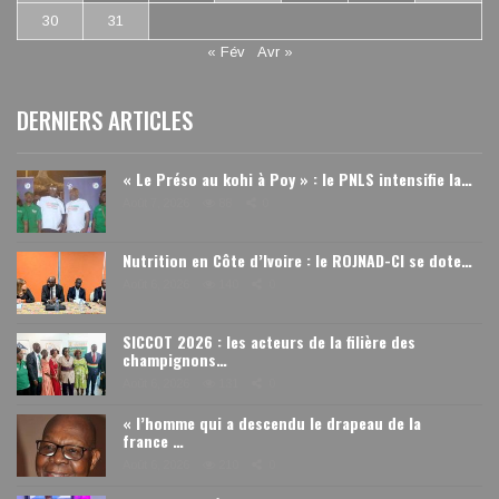
30
31
« Fév
Avr »
DERNIERS ARTICLES
« Le Préso au kohi à Poy » : le PNLS intensifie la…
Août 7, 2026
88
0
Nutrition en Côte d’Ivoire : le ROJNAD-CI se dote…
Août 6, 2026
140
0
SICCOT 2026 : les acteurs de la filière des
champignons…
Août 6, 2026
131
0
« l’homme qui a descendu le drapeau de la
france …
Août 6, 2026
210
0