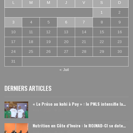
L
M
M
J
V
S
D
1
2
3
4
5
6
7
8
9
10
11
12
13
14
15
16
17
18
19
20
21
22
23
24
25
26
27
28
29
30
31
« Juil
DERNIERS ARTICLES
« Le Préso au kohi à Poy » : le PNLS intensifie la…
Août 7, 2026
88
0
Nutrition en Côte d’Ivoire : le ROJNAD-CI se dote…
Août 6, 2026
140
0