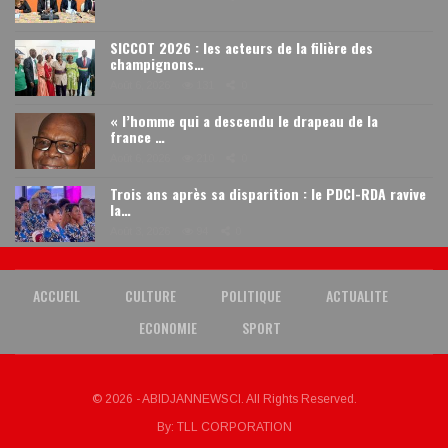
SICCOT 2026 : les acteurs de la filière des
champignons…
Août 6, 2026
131
0
« l’homme qui a descendu le drapeau de la
france …
Août 6, 2026
210
0
Trois ans après sa disparition : le PDCI-RDA ravive
la…
Août 3, 2026
94
0
ACCUEIL
CULTURE
POLITIQUE
ACTUALITE
ECONOMIE
SPORT
© 2026 - ABIDJANNEWSCI. All Rights Reserved.
By:
TLL CORPORATION