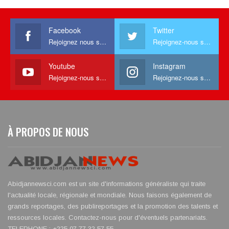
Facebook
Twitter
Rejoignez nous sur facebook
Rejoignez-nous sur Twitter
Youtube
Instagram
Rejoignez-nous sur Youtube
Rejoignez-nous sur Instagram
À PROPOS DE NOUS
Abidjannewsci.com est un site d'informations généraliste qui traite
l'actualité locale, régionale et mondiale. Nous faisons également de
grands reportages, des publireportages et la promotion des talents et
ressources locales. Contactez-nous pour d'éventuels partenariats.
TELEPHONE : +225 07 77 32 57 55