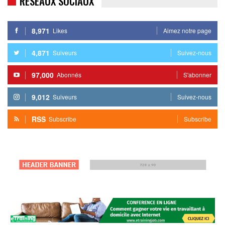
RESEAUX SOCIAUX
8,971
Likes
Aimez notre page
4,871
Suiveurs
Suivez-nous
97,000
Abonnés
S'abonner
9,012
Suiveurs
Suivez-nous
RSS
Subscribe
Subscribe