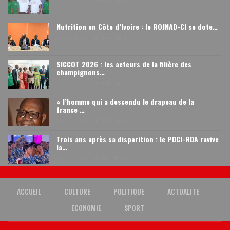
Nutrition en Côte d’Ivoire : le ROJNAD-CI se dote…
Août 6, 2026
144
0
SICCOT 2026 : les acteurs de la filière des
champignons…
Août 6, 2026
138
0
« l’homme qui a descendu le drapeau de la
france …
Août 6, 2026
221
0
Trois ans après sa disparition : le PDCI-RDA ravive
la…
Août 3, 2026
96
0
ACCUEIL
CULTURE
POLITIQUE
ACTUALITE
ECONOMIE
SPORT