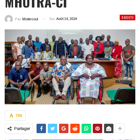
MHUTRA-CI
SOCIETE
Sur
Août 14, 2024
Par
Mistercoul
706
Partager