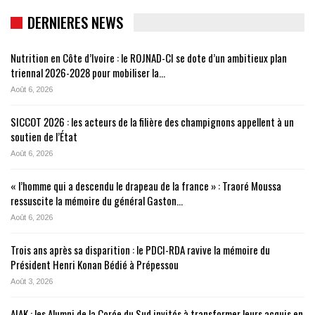
DERNIERES NEWS
Nutrition en Côte d’Ivoire : le ROJNAD-CI se dote d’un ambitieux plan
triennal 2026-2028 pour mobiliser la…
Août 6, 2026
SICCOT 2026 : les acteurs de la filière des champignons appellent à un
soutien de l’État
Août 6, 2026
« l’homme qui a descendu le drapeau de la france » : Traoré Moussa
ressuscite la mémoire du général Gaston…
Août 6, 2026
Trois ans après sa disparition : le PDCI-RDA ravive la mémoire du
Président Henri Konan Bédié à Prépessou
Août 3, 2026
AIAK : les Alumni de la Corée du Sud invités à transformer leurs acquis en