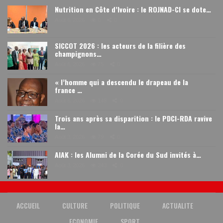
Nutrition en Côte d’Ivoire : le ROJNAD-CI se dote…
Août 6, 2026
0
0
SICCOT 2026 : les acteurs de la filière des
champignons…
Août 6, 2026
75
0
« l’homme qui a descendu le drapeau de la
france …
Août 6, 2026
148
0
Trois ans après sa disparition : le PDCI-RDA ravive
la…
Août 3, 2026
79
0
AIAK : les Alumni de la Corée du Sud invités à…
Août 3, 2026
243
0
ACCUEIL
CULTURE
POLITIQUE
ACTUALITE
ECONOMIE
SPORT