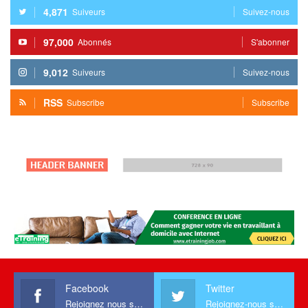
4,871
Suiveurs
Suivez-nous
97,000
Abonnés
S'abonner
9,012
Suiveurs
Suivez-nous
RSS
Subscribe
Subscribe
Facebook
Twitter
Rejoignez nous sur facebook
Rejoignez-nous sur Twitter