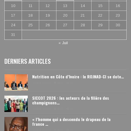
10
11
12
13
14
15
16
17
18
19
20
21
22
23
24
25
26
27
28
29
30
31
« Juil
DERNIERS ARTICLES
Nutrition en Côte d’Ivoire : le ROJNAD-CI se dote…
Août 6, 2026
115
0
SICCOT 2026 : les acteurs de la filière des
champignons…
Août 6, 2026
104
0
« l’homme qui a descendu le drapeau de la
france …
Août 6, 2026
186
0