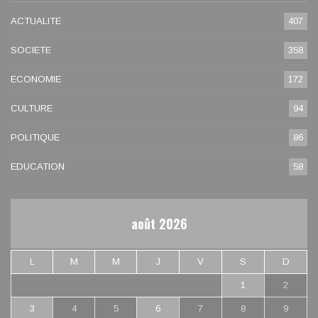
ACTUALITE
407
SOCIETE
358
ECONOMIE
172
CULTURE
94
POLITIQUE
86
EDUCATION
58
août 2026
L
M
M
J
V
S
D
1
2
3
4
5
6
7
8
9