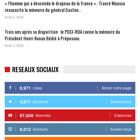
« l’homme qui a descendu le drapeau de la france » : Traoré Moussa
ressuscite la mémoire du général Gaston…
Août 6, 2026
Trois ans après sa disparition : le PDCI-RDA ravive la mémoire du
Président Henri Konan Bédié à Prépessou
Août 3, 2026
RESEAUX SOCIAUX
8,971
Likes
Aimez notre page
4,871
Suiveurs
Suivez-nous
97,000
Abonnés
S'abonner
9,012
Suiveurs
Suivez-nous