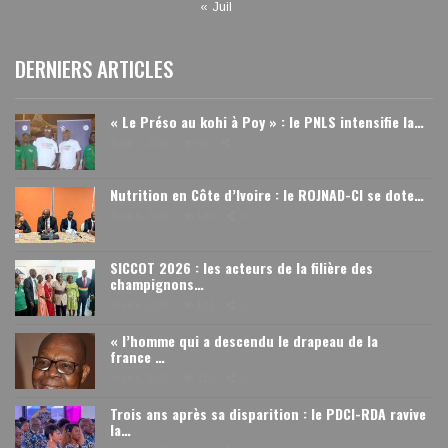
« Juil
DERNIERS ARTICLES
« Le Préso au kohi à Poy » : le PNLS intensifie la…
Août 7, 2026
88
0
Nutrition en Côte d’Ivoire : le ROJNAD-CI se dote…
Août 6, 2026
140
0
SICCOT 2026 : les acteurs de la filière des
champignons…
Août 6, 2026
131
0
« l’homme qui a descendu le drapeau de la
france …
Août 6, 2026
210
0
Trois ans après sa disparition : le PDCI-RDA ravive
la…