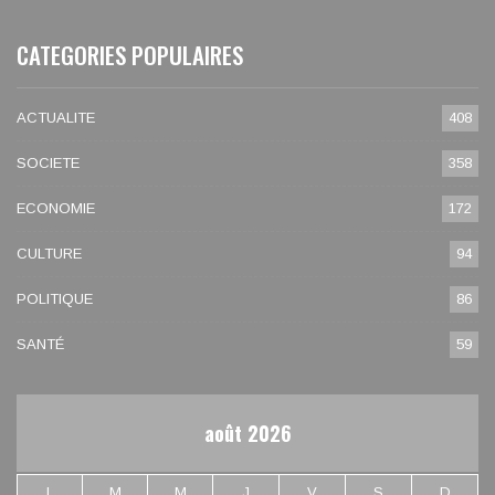
CATEGORIES POPULAIRES
ACTUALITE
408
SOCIETE
358
ECONOMIE
172
CULTURE
94
POLITIQUE
86
SANTÉ
59
août 2026
L
M
M
J
V
S
D