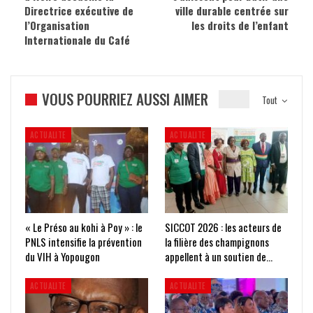
Directrice exécutive de
ville durable centrée sur
l’Organisation
les droits de l’enfant
Internationale du Café
VOUS POURRIEZ AUSSI AIMER
Tout
ACTUALITE
ACTUALITE
« Le Préso au kohi à Poy » : le
SICCOT 2026 : les acteurs de
PNLS intensifie la prévention
la filière des champignons
du VIH à Yopougon
appellent à un soutien de…
ACTUALITE
ACTUALITE