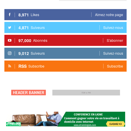
8,971
Likes
Aimez notre page
4,871
Suiveurs
Suivez-nous
97,000
Abonnés
S'abonner
9,012
Suiveurs
Suivez-nous
RSS
Subscribe
Subscribe