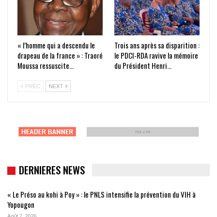
« l’homme qui a descendu le
Trois ans après sa disparition :
drapeau de la france » : Traoré
le PDCI-RDA ravive la mémoire
Moussa ressuscite…
du Président Henri…
PRÉC
NEXT
DERNIERES NEWS
« Le Préso au kohi à Poy » : le PNLS intensifie la prévention du VIH à
Yopougon
Août 7, 2026