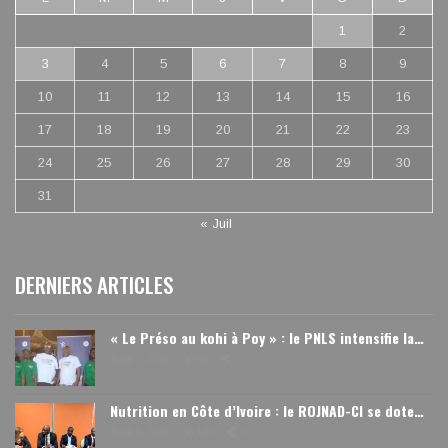
1
2
3
4
5
6
7
8
9
10
11
12
13
14
15
16
17
18
19
20
21
22
23
24
25
26
27
28
29
30
31
« Juil
DERNIERS ARTICLES
« Le Préso au kohi à Poy » : le PNLS intensifie la…
Août 7, 2026
88
0
Nutrition en Côte d’Ivoire : le ROJNAD-CI se dote…
Août 6, 2026
140
0