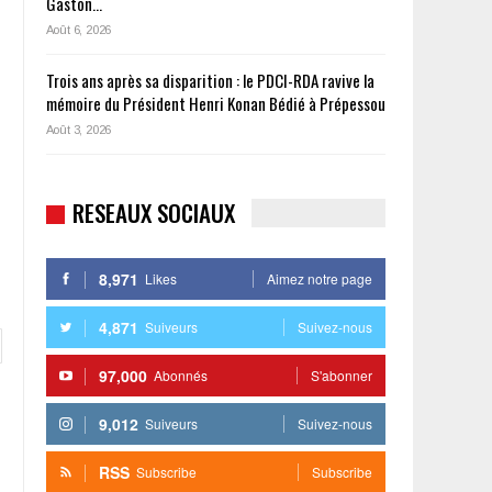
Gaston…
Août 6, 2026
Trois ans après sa disparition : le PDCI-RDA ravive la
mémoire du Président Henri Konan Bédié à Prépessou
Août 3, 2026
RESEAUX SOCIAUX
8,971
Likes
Aimez notre page
4,871
Suiveurs
Suivez-nous
97,000
Abonnés
S'abonner
9,012
Suiveurs
Suivez-nous
RSS
Subscribe
Subscribe