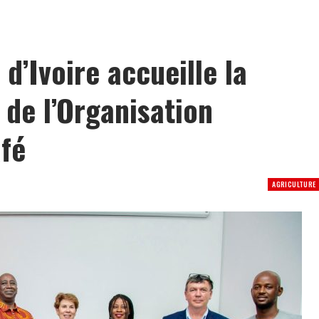
: le PNLS intensifie la prévention du VIH à Yopougon
 d’Ivoire accueille la
 de l’Organisation
afé
AGRICULTURE