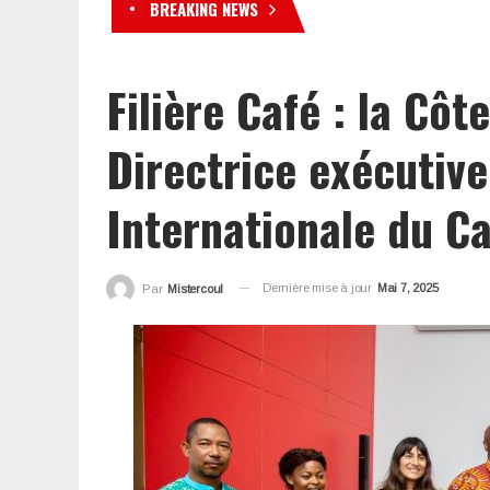
BREAKING NEWS
« Le Préso au kohi à Poy » 
Filière Café : la Côte
Directrice exécutive
Internationale du C
Dernière mise à jour
Mai 7, 2025
Par
Mistercoul