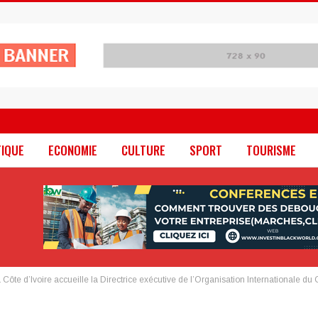
TIQUE
ECONOMIE
CULTURE
SPORT
TOURISME
la Côte d’Ivoire accueille la Directrice exécutive de l’Organisation Internationale du