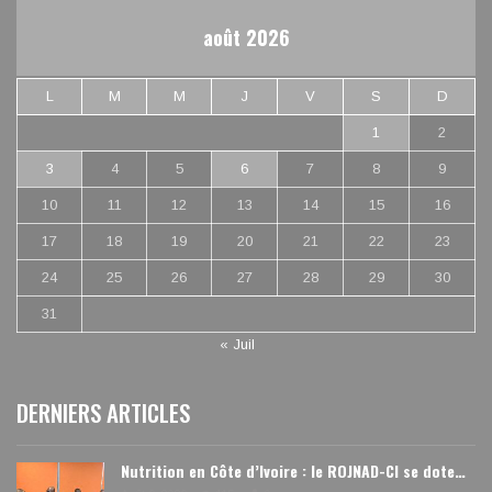
août 2026
L
M
M
J
V
S
D
1
2
3
4
5
6
7
8
9
10
11
12
13
14
15
16
17
18
19
20
21
22
23
24
25
26
27
28
29
30
31
« Juil
DERNIERS ARTICLES
Nutrition en Côte d’Ivoire : le ROJNAD-CI se dote…