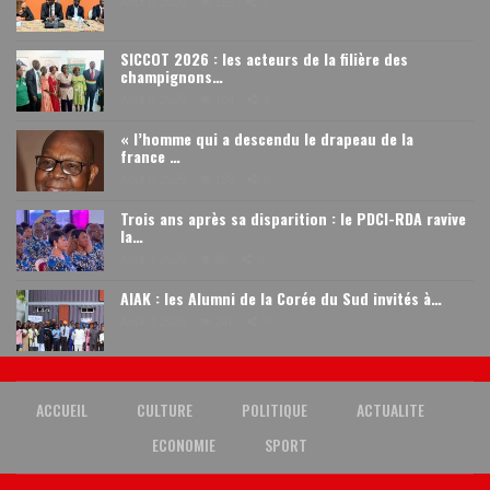
Août 6, 2026
115
0
SICCOT 2026 : les acteurs de la filière des
champignons…
Août 6, 2026
104
0
« l’homme qui a descendu le drapeau de la
france …
Août 6, 2026
186
0
Trois ans après sa disparition : le PDCI-RDA ravive
la…
Août 3, 2026
86
0
AIAK : les Alumni de la Corée du Sud invités à…
Août 3, 2026
247
0
ACCUEIL
CULTURE
POLITIQUE
ACTUALITE
ECONOMIE
SPORT