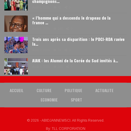
champignons…
Août 6, 2026
75
0
« l’homme qui a descendu le drapeau de la
france …
Août 6, 2026
148
0
Trois ans après sa disparition : le PDCI-RDA ravive
la…
Août 3, 2026
79
0
AIAK : les Alumni de la Corée du Sud invités à…
Août 3, 2026
243
0
ACCUEIL
CULTURE
POLITIQUE
ACTUALITE
ECONOMIE
SPORT
© 2026 - ABIDJANNEWSCI. All Rights Reserved.
By:
TLL CORPORATION