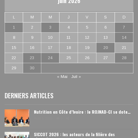
juin 2026
L
M
M
J
V
S
D
1
2
3
4
5
6
7
8
9
10
11
12
13
14
15
16
17
18
19
20
21
22
23
24
25
26
27
28
29
30
« Mai
Juil »
DERNIERS ARTICLES
Nutrition en Côte d’Ivoire : le ROJNAD-CI se dote…
Août 6, 2026
0
0
SICCOT 2026 : les acteurs de la filière des