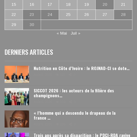
15
16
17
18
19
20
21
22
23
24
25
26
27
28
29
30
« Mai
Juil »
DERNIERS ARTICLES
Nutrition en Côte d’Ivoire : le ROJNAD-CI se dote…
Août 6, 2026
115
0
SICCOT 2026 : les acteurs de la filière des
champignons…
Août 6, 2026
104
0
« l’homme qui a descendu le drapeau de la
france …
Août 6, 2026
186
0
Trois ans après sa disparition : le PDCI-RDA ravive