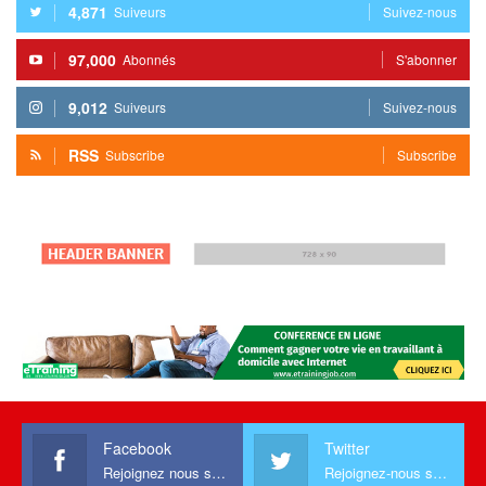
4,871
Suiveurs
Suivez-nous
97,000
Abonnés
S'abonner
9,012
Suiveurs
Suivez-nous
RSS
Subscribe
Subscribe
Facebook
Twitter
Rejoignez nous sur facebook
Rejoignez-nous sur Twitter