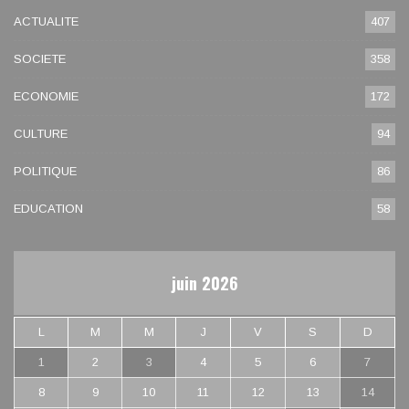
ACTUALITE
407
SOCIETE
358
ECONOMIE
172
CULTURE
94
POLITIQUE
86
EDUCATION
58
juin 2026
L
M
M
J
V
S
D
1
2
3
4
5
6
7
8
9
10
11
12
13
14