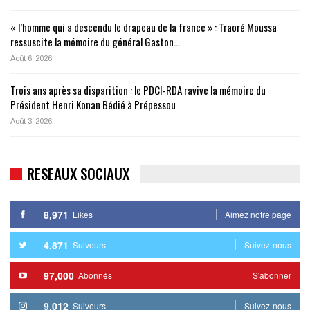
« l’homme qui a descendu le drapeau de la france » : Traoré Moussa
ressuscite la mémoire du général Gaston…
Août 6, 2026
Trois ans après sa disparition : le PDCI-RDA ravive la mémoire du
Président Henri Konan Bédié à Prépessou
Août 3, 2026
RESEAUX SOCIAUX
8,971
Likes
Aimez notre page
4,871
Suiveurs
Suivez-nous
97,000
Abonnés
S'abonner
9,012
Suiveurs
Suivez-nous