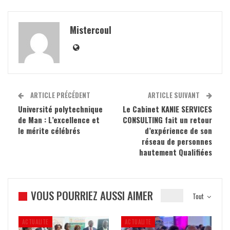
Mistercoul
ARTICLE PRÉCÉDENT
ARTICLE SUIVANT
Université polytechnique
Le Cabinet KANIE SERVICES
de Man : L’excellence et
CONSULTING fait un retour
le mérite célébrés
d’expérience de son
réseau de personnes
hautement Qualifiées
VOUS POURRIEZ AUSSI AIMER
Tout
ACTUALITE
ACTUALITE