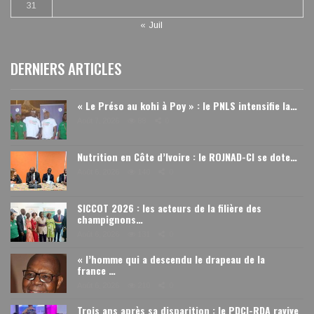
31
« Juil
DERNIERS ARTICLES
« Le Préso au kohi à Poy » : le PNLS intensifie la…
Août 7, 2026
88
0
Nutrition en Côte d’Ivoire : le ROJNAD-CI se dote…
Août 6, 2026
140
0
SICCOT 2026 : les acteurs de la filière des
champignons…
Août 6, 2026
131
0
« l’homme qui a descendu le drapeau de la
france …
Août 6, 2026
210
0
Trois ans après sa disparition : le PDCI-RDA ravive