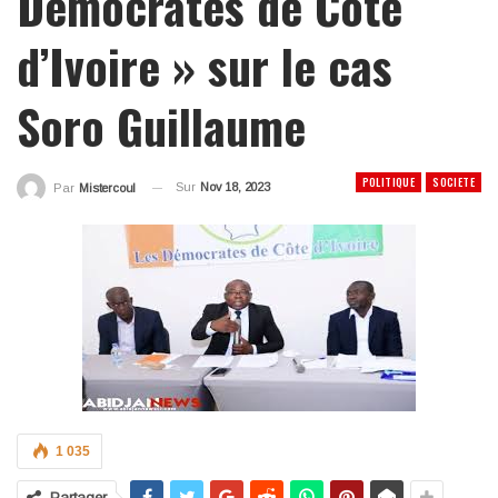
Démocrates de Côte
d’Ivoire » sur le cas
Soro Guillaume
POLITIQUE
SOCIETE
Sur
Nov 18, 2023
Par
Mistercoul
1 035
Partager