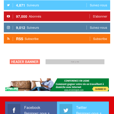
4,871
Suiveurs
Suivez-nous
97,000
Abonnés
S'abonner
9,012
Suiveurs
Suivez-nous
RSS
Subscribe
Subscribe
Facebook
Twitter
Rejoignez nous sur facebook
Rejoignez-nous sur Twitter