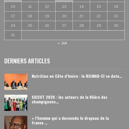
10
11
12
13
14
15
16
17
18
19
20
21
22
23
24
25
26
27
28
29
30
31
« Juil
DERNIERS ARTICLES
Nutrition en Côte d’Ivoire : le ROJNAD-CI se dote…
Août 6, 2026
115
0
SICCOT 2026 : les acteurs de la filière des
champignons…
Août 6, 2026
104
0
« l’homme qui a descendu le drapeau de la
france …
Août 6, 2026
186
0