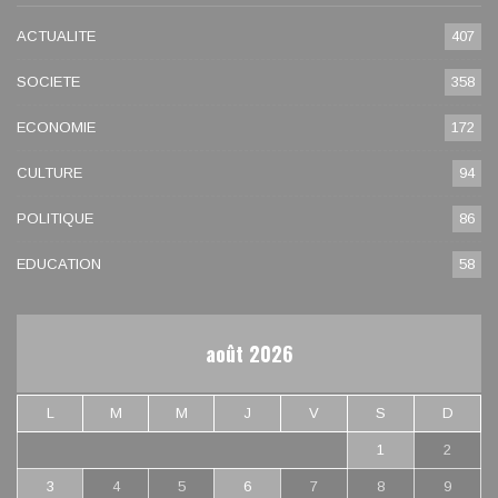
ACTUALITE
407
SOCIETE
358
ECONOMIE
172
CULTURE
94
POLITIQUE
86
EDUCATION
58
août 2026
L
M
M
J
V
S
D
1
2
3
4
5
6
7
8
9