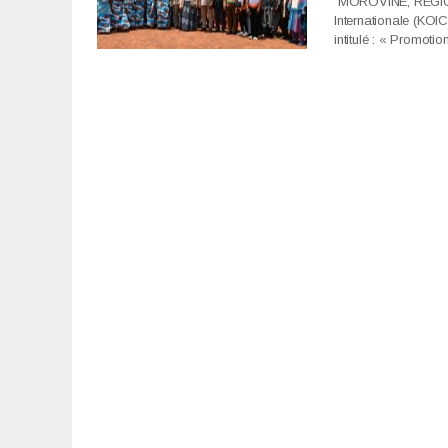
MOROVINE, RÉGION 
Internationale (KOI
intitulé : « Promotio