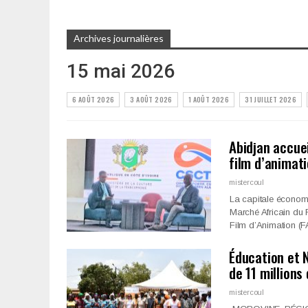
Archives journalières
15 mai 2026
6 AOÛT 2026
3 AOÛT 2026
1 AOÛT 2026
31 JUILLET 2026
Abidjan accuei
film d’animat
mistercoul
La capitale économi
Marché Africain du F
Film d’Animation (
Éducation et N
de 11 millions
mistercoul