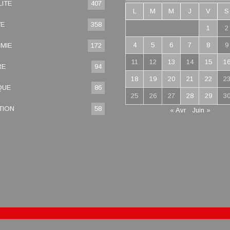
ITE
407
L
M
M
J
V
S
TE
358
1
2
4
5
6
7
8
9
MIE
172
11
12
13
14
15
1
RE
94
18
19
20
21
22
2
QUE
86
25
26
27
28
29
3
TION
58
« Avr
Juin »