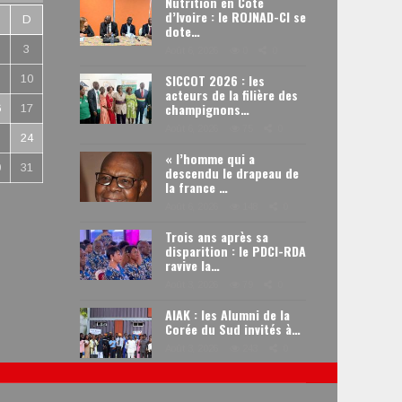
Nutrition en Côte
d’Ivoire : le ROJNAD-CI se
D
dote…
3
Août 6, 2026
0
0
SICCOT 2026 : les
10
acteurs de la filière des
champignons…
6
17
Août 6, 2026
75
0
3
24
« l’homme qui a
0
31
descendu le drapeau de
la france …
Août 6, 2026
148
0
Trois ans après sa
disparition : le PDCI-RDA
ravive la…
Août 3, 2026
79
0
AIAK : les Alumni de la
Corée du Sud invités à…
Août 3, 2026
243
0