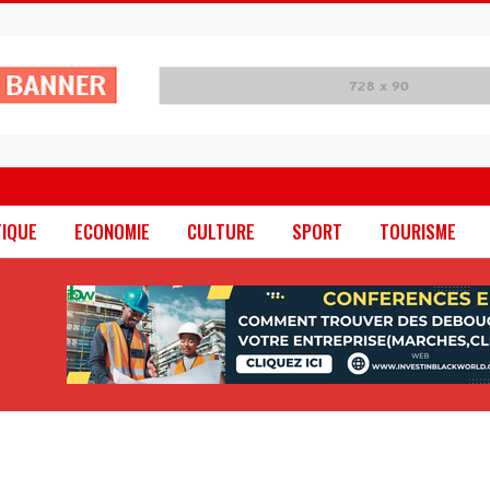
TIQUE
ECONOMIE
CULTURE
SPORT
TOURISME
: le ROJNAD-CI se dote d’un ambitieux plan triennal 2026-2028 pour mobiliser la jeunesse