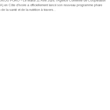
DU PORO – Le Mardi 21 Avril 2026, l’Agence Coréenne de Coopération
CA) en Côte d’Ivoire a officiellement lancé son nouveau programme phare
n de la santé et de la nutrition à travers…