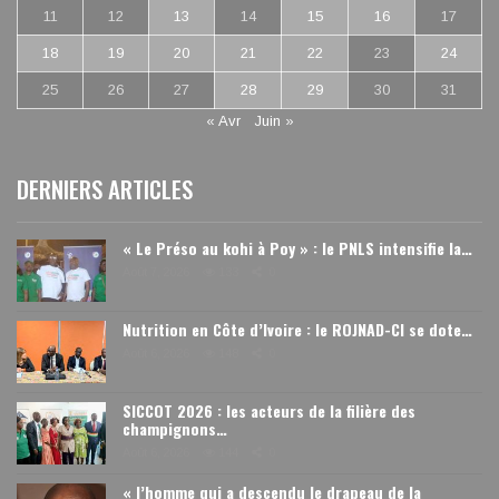
11
12
13
14
15
16
17
18
19
20
21
22
23
24
25
26
27
28
29
30
31
« Avr
Juin »
DERNIERS ARTICLES
« Le Préso au kohi à Poy » : le PNLS intensifie la…
Août 7, 2026
133
0
Nutrition en Côte d’Ivoire : le ROJNAD-CI se dote…
Août 6, 2026
148
0
SICCOT 2026 : les acteurs de la filière des
champignons…
Août 6, 2026
144
0
« l’homme qui a descendu le drapeau de la