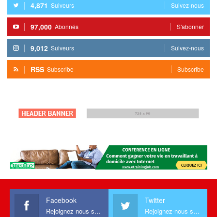
4,871
Suiveurs
Suivez-nous
97,000
Abonnés
S'abonner
9,012
Suiveurs
Suivez-nous
RSS
Subscribe
Subscribe
Facebook
Twitter
Rejoignez nous sur facebook
Rejoignez-nous sur Twitter