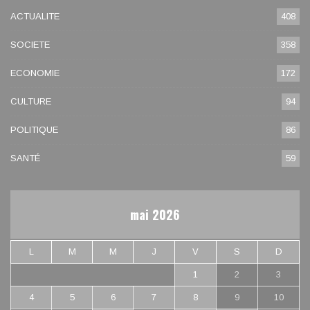
ACTUALITE
408
SOCIETE
358
ECONOMIE
172
CULTURE
94
POLITIQUE
86
SANTÉ
59
mai 2026
L
M
M
J
V
S
D
1
2
3
4
5
6
7
8
9
10